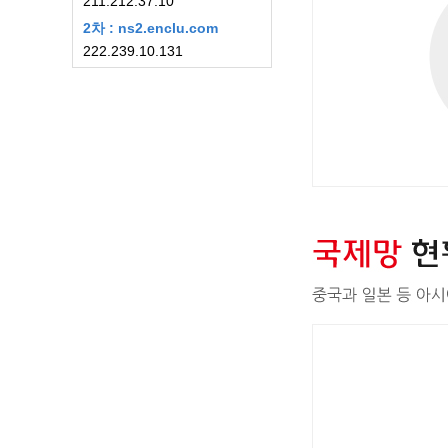
211.212.37.10
2차 : ns2.enclu.com
222.239.10.131